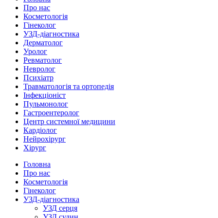
Про нас
Косметологія
Гінеколог
УЗД-діагностика
Дерматолог
Уролог
Ревматолог
Невролог
Психіатр
Травматологія та ортопедія
Інфекціоніст
Пульмонолог
Гастроентеролог
Центр системної медицини
Кардіолог
Нейрохірург
Хірург
Головна
Про нас
Косметологія
Гінеколог
УЗД-діагностика
УЗД серця
УЗД судин