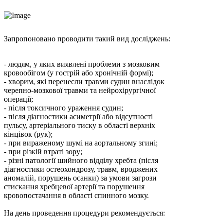
Запропоновано проводити такий вид досліджень:
- людям, у яких виявлені проблеми з мозковим
кровообігом (у гострій або хронічній формі);
- хворим, які перенесли травми судин внаслідок
черепно-мозкової травми та нейрохірургічної
операції;
- після токсичного ураження судин;
- після діагностики асиметрії або відсутності
пульсу, артеріального тиску в області верхніх
кінцівок (рук);
- при вираженому шумі на аортальному згині;
- при різкій втраті зору;
- різні патології шийного відділу хребта (після
діагностики остеохондрозу, травм, вроджених
аномалій, порушень осанки) за умови загрози
стискання хребцевої артерії та порушення
кровопостачання в області спинного мозку.
На день проведення процедури рекомендується: