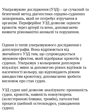
Ультразвукове дослідження (УЗД) – це сучасний та
безпечний метод діагностики серцево-судинних
захворювань, який не потребує втручання в
організм. Периферійне УЗД дозволяє оцінити
кровотік через артерії та вени, допомагаючи
виявити різноманітні аномалії та порушення.
Одним із типів ультразвукового дослідження є
допплерографія. Вона відрізняється від
звичайного УЗД тим, що супроводжується
звуковим ефектом, який відображає кровотік у
судинах. Ультразвук з кольоровим допплером
візуалізує зміни за допомогою різних відтінків та
насиченості кольору, що відповідають різним
швидкостям кровотоку, допомагаючи зробити
висновок про стан судин.
УЗД судин шиї дозволяє аналізувати: проникність
судин, кровотік, наявність новоутворень
(холестеринові бляшки, тромби), патологічні
процеси (шейний остеохондроз, ушкодження
судин).