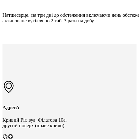
Натщесерце. (за три дні до обстеження включаючи день обстеж
активоване вугілля по 2 таб. 3 рази на добу
АдресА
Кривий Ріг, вул. Філатова 10а,
другий поверх (праве крило).