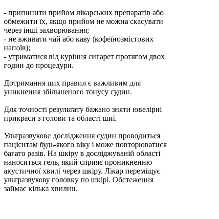
- припинити прийом лікарських препаратів або
обмежити їх, якщо прийом не можна скасувати
через інші захворювання;
- не вживати чай або каву (кофеїнозмістових
напоїв);
- утриматися від куріння сигарет протягом двох
годин до процедури.
Дотримання цих правил є важливим для
уникнення збільшеного тонусу судин.
Для точності результату бажано зняти ювелірні
прикраси з голови та області шиї.
Ультразвукове дослідження судин проводиться
пацієнтам будь-якого віку і може повторюватися
багато разів. На шкіру в досліджуваній області
наноситься гель, який сприяє проникненню
акустичної хвилі через шкіру. Лікар переміщує
ультразвукову головку по шкірі. Обстеження
займає кілька хвилин.