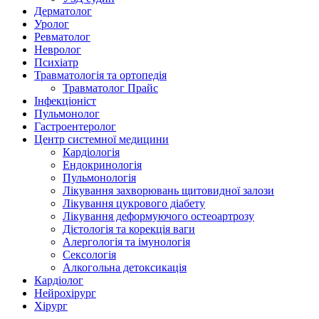
Дерматолог
Уролог
Ревматолог
Невролог
Психіатр
Травматологія та ортопедія
Травматолог Прайс
Інфекціоніст
Пульмонолог
Гастроентеролог
Центр системної медицини
Кардіологія
Ендокринологія
Пульмонологія
Лікування захворювань щитовидної залози
Лікування цукрового діабету
Лікування деформуючого остеоартрозу
Дієтологія та корекція ваги
Алергологія та імунологія
Сексологія
Алкогольна детоксикація
Кардіолог
Нейрохірург
Хірург